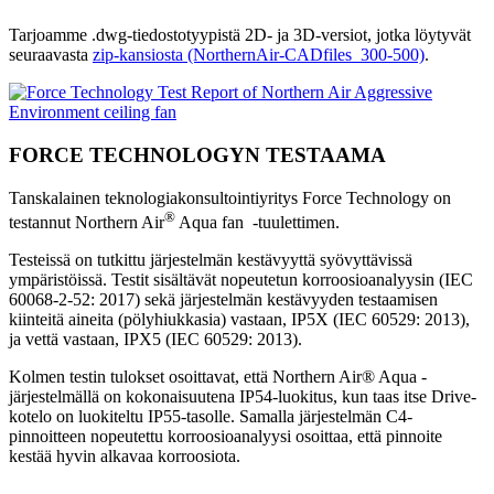
Tarjoamme .dwg-tiedostotyypistä 2D- ja 3D-versiot, jotka löytyvät
seuraavasta
zip-kansiosta (NorthernAir-CADfiles_300-500)
.
FORCE TECHNOLOGYN TESTAAMA
Tanskalainen teknologiakonsultointiyritys Force Technology on
®
testannut Northern Air
Aqua fan -tuulettimen.
Testeissä on tutkittu järjestelmän kestävyyttä syövyttävissä
ympäristöissä. Testit sisältävät nopeutetun korroosioanalyysin (IEC
60068-2-52: 2017) sekä järjestelmän kestävyyden testaamisen
kiinteitä aineita (pölyhiukkasia) vastaan, IP5X (IEC 60529: 2013),
ja vettä vastaan, IPX5 (IEC 60529: 2013).
Kolmen testin tulokset osoittavat, että Northern Air® Aqua -
järjestelmällä on kokonaisuutena IP54-luokitus, kun taas itse Drive-
kotelo on luokiteltu IP55-tasolle. Samalla järjestelmän C4-
pinnoitteen nopeutettu korroosioanalyysi osoittaa, että pinnoite
kestää hyvin alkavaa korroosiota.