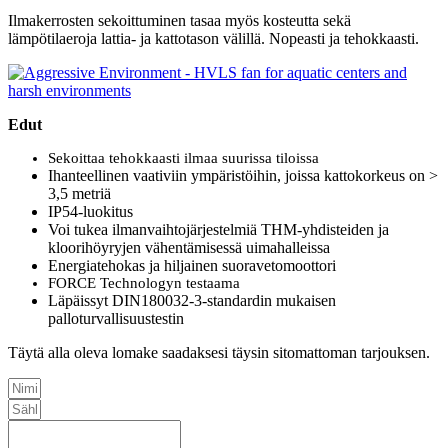
Ilmakerrosten sekoittuminen tasaa myös kosteutta sekä
lämpötilaeroja lattia- ja kattotason välillä. Nopeasti ja tehokkaasti.
Edut
Sekoittaa tehokkaasti ilmaa suurissa tiloissa
Ihanteellinen vaativiin ympäristöihin, joissa kattokorkeus on >
3,5 metriä
IP54-luokitus
Voi tukea ilmanvaihtojärjestelmiä THM-yhdisteiden ja
kloorihöyryjen vähentämisessä uimahalleissa
Energiatehokas ja hiljainen suoravetomoottori
FORCE Technologyn testaama
Läpäissyt DIN180032-3-standardin mukaisen
palloturvallisuustestin
Täytä alla oleva lomake saadaksesi täysin sitomattoman tarjouksen.