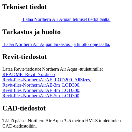
Tekniset tiedot
Lataa Northern Air Aquan tekniset tiedot täältä.
Tarkastus ja huolto
Lataa Northern Air Aquan tarkastus- ja huolto-ohje täältä.
Revit-tiedostot
Lataa Revit-tiedostot Northern Air Aqua -tuulettimille:
README_Revit_Nordicco
Revit-files-NorthernAirAE_LOD200_AllSizes
,
Revit-files-NorthernAirAE-3m_LOD300
,
Revit-files-NorthernAirAE-4m_LOD300
,
Revit-files-NorthernAirAE-5m_LOD300
CAD-tiedostot
Täältä pääset Northern Air Aqua 3–5 metrin HVLS tuulettimien
CAD-tiedostoihin.