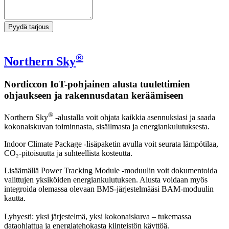
Pyydä tarjous
®
Northern Sky
Nordiccon IoT-pohjainen alusta tuulettimien
ohjaukseen ja rakennusdatan keräämiseen
®
Northern Sky
-alustalla voit ohjata kaikkia asennuksiasi ja saada
kokonaiskuvan toiminnasta, sisäilmasta ja energiankulutuksesta.
Indoor Climate Package -lisäpaketin avulla voit seurata lämpötilaa,
CO₂-pitoisuutta ja suhteellista kosteutta.
Lisäämällä Power Tracking Module -moduulin voit dokumentoida
valittujen yksiköiden energiankulutuksen. Alusta voidaan myös
integroida olemassa olevaan BMS-järjestelmääsi BAM-moduulin
kautta.
Lyhyesti: yksi järjestelmä, yksi kokonaiskuva – tukemassa
dataohjattua ja energiatehokasta kiinteistön käyttöä.