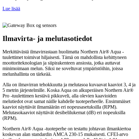
Lue lisää
Ilmavirta- ja melutasotiedot
Merkittävästä ilmavirrastaan huolimatta Northern Air® Aqua -
tuulettimet toimivat hiljaisesti. Tämä on mahdollista kehittyneen
moottoriteknologian ja siipirakenteen ansiosta, jotka auttavat
minimoimaan melun. Siksi ne soveltuvat ympäristöihin, joissa
melunhallinta on tärkeää.
Alla on ilmavirran tehokkuutta ja melutasoa kuvaavat kaaviot 3, 4 ja
5 metrin järjestelmille. Koska Aqua on alkuperäisen Northern Air®
Pro -tuulettimen kestävä pikkuveli, alla olevien kaavioiden
melutiedot ovat samat näille kahdelle tuoteperheelle. Ensimmäiset
kaaviot näyttävät ilmamäärän eri nopeusasetuksilla (RPM).
Melutasokaaviot näyttävät desibelilukemat (dB) eri nopeuksilla
(RPM).
Northern Air® Aqua -tuoteperhe on testattu johtavan ilmankiertoa
koskevan alan standardin AMCA 230-15 mukaisesti. CFEI-arvo