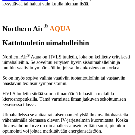
kysyttävää tai haluat vain kuulla hieman lisää.
®
Northern Air
AQUA
Kattotuuletin uimahalleihin
®
Northern Air
Aqua on HVLS tuuletin, joka on kehitetty erityisesti
uimahalleihin. Se soveltuu erityisen hyvin sisäuimahalleihin ja
muihin vaativiin ympäristöihin, joissa ilmankosteus on korkea.
Se on myös sopiva valinta vaativiin tuotantotiloihin tai vastaaviin
haastaviin teollisuusympäristöihin.
HVLS tuuletin siirtää suuria ilmamääriä hitaasti ja matalilla
kierrosnopeuksilla. Tämä varmistaa ilman jatkuvan sekoittumisen
kyseisessä tilassa.
Uimahalleissa se auttaa ratkaisemaan erityisiä ilmanvaihtohaasteita
vähentämällä olemassa olevan IV-järjestelmän kuormitusta. Koska
ilmanvaihdon tarve on uimahalleissa usein erittäin suuri, pienikin
optimointi voi johtaa merkittävään energiansäästöön.