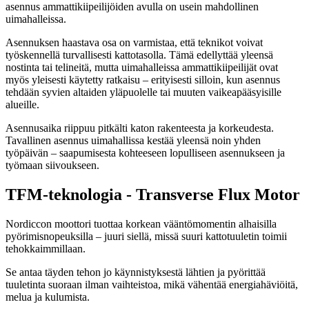
asennus ammattikiipeilijöiden avulla on usein mahdollinen
uimahalleissa.
Asennuksen haastava osa on varmistaa, että teknikot voivat
työskennellä turvallisesti kattotasolla. Tämä edellyttää yleensä
nostinta tai telineitä, mutta uimahalleissa ammattikiipeilijät ovat
myös yleisesti käytetty ratkaisu – erityisesti silloin, kun asennus
tehdään syvien altaiden yläpuolelle tai muuten vaikeapääsyisille
alueille.
Asennusaika riippuu pitkälti katon rakenteesta ja korkeudesta.
Tavallinen asennus uimahallissa kestää yleensä noin yhden
työpäivän – saapumisesta kohteeseen lopulliseen asennukseen ja
työmaan siivoukseen.
TFM-teknologia - Transverse Flux Motor
Nordiccon moottori tuottaa korkean vääntömomentin alhaisilla
pyörimisnopeuksilla – juuri siellä, missä suuri kattotuuletin toimii
tehokkaimmillaan.
Se antaa täyden tehon jo käynnistyksestä lähtien ja pyörittää
tuuletinta suoraan ilman vaihteistoa, mikä vähentää energiahäviöitä,
melua ja kulumista.