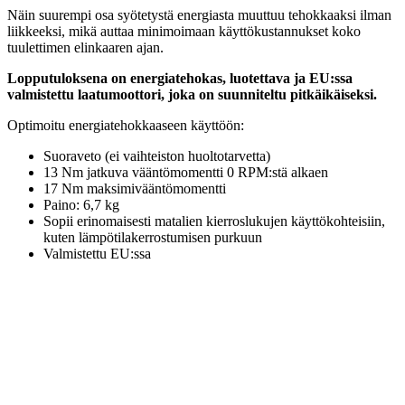
Näin suurempi osa syötetystä energiasta muuttuu tehokkaaksi ilman
liikkeeksi, mikä auttaa minimoimaan käyttökustannukset koko
tuulettimen elinkaaren ajan.
Lopputuloksena on energiatehokas, luotettava ja EU:ssa
valmistettu laatumoottori, joka on suunniteltu pitkäikäiseksi.
Optimoitu energiatehokkaaseen käyttöön:
Suoraveto (ei vaihteiston huoltotarvetta)
13 Nm jatkuva vääntömomentti 0 RPM:stä alkaen
17 Nm maksimivääntömomentti
Paino: 6,7 kg
Sopii erinomaisesti matalien kierroslukujen käyttökohteisiin,
kuten lämpötilakerrostumisen purkuun
Valmistettu EU:ssa