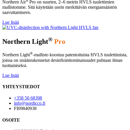
®
Northern Air
Pro on suurten, 2–6 metrin HVLS tuulettimien
mallistomme. Sitä käytetään usein merkittävän energiansäästön
saavuttamiseen.
Lue lisää
®
Northern Light
Pro
®
Northern Light
-mallisto koostuu patentoituista HVLS tuulettimista,
joissa on sisäänrakennetut desinfiointiominaisuudet puhtaan ilman
tuottamiseksi.
Lue lisää
YHTEYSTIEDOT
+358 50 68398
info@nordicco.fi
FI09840938
OSOITE