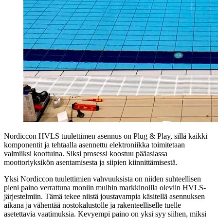
Nordiccon HVLS tuulettimen asennus on Plug & Play, sillä kaikki
komponentit ja tehtaalla asennettu elektroniikka toimitetaan
valmiiksi koottuina. Siksi prosessi koostuu pääasiassa
moottoriyksikön asentamisesta ja siipien kiinnittämisestä.
Yksi Nordiccon tuulettimien vahvuuksista on niiden suhteellisen
pieni paino verrattuna moniin muihin markkinoilla oleviin HVLS-
järjestelmiin. Tämä tekee niistä joustavampia käsitellä asennuksen
aikana ja vähentää nostokalustolle ja rakenteelliselle tuelle
asetettavia vaatimuksia. Kevyempi paino on yksi syy siihen, miksi