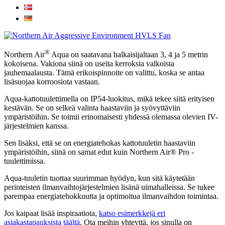
®
Northern Air
Aqua on saatavana halkaisijaltaan 3, 4 ja 5 metrin
kokoisena. Vakiona siinä on useita kerroksia valkoista
jauhemaalausta. Tämä erikoispinnoite on valittu, koska se antaa
lisäsuojaa korroosiota vastaan.
Aqua-kattotuulettimella on IP54-luokitus, mikä tekee siitä erityisen
kestävän. Se on selkeä valinta haastaviin ja syövyttäviin
ympäristöihin. Se toimii erinomaisesti yhdessä olemassa olevien IV-
järjestelmien kanssa.
Sen lisäksi, että se on energiatehokas kattotuuletin haastaviin
ympäristöihin, siinä on samat edut kuin Northern Air® Pro -
tuulettimissa.
Aqua-tuuletin tuottaa suurimman hyödyn, kun sitä käytetään
perinteisten ilmanvaihtojärjestelmien lisänä uimahalleissa. Se tukee
parempaa energiatehokkuutta ja optimoitua ilmanvaihdon toimintaa.
Jos kaipaat lisää inspiraatiota,
katso esimerkkejä eri
asiakastapauksista täältä
. Ota meihin yhteyttä, jos sinulla on