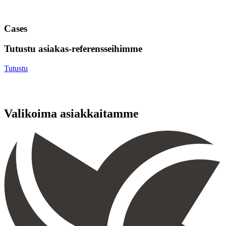
Lue koko raportti täältä.
Cases
Tutustu asiakas-referensseihimme
Tutustu
Valikoima asiakkaitamme