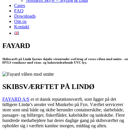
Northern Sky® – Styring & Data
Cases
FAQ
Downloads
Om os
Kontakt
FAYARD
Skibsværft på Lindø fjerner skjulte virustrusler ved brug af vores våben mod smitte - en
HVLS ventilator med virus- og bakteriedræbende UVC-lys.
SKIBSVÆRFTET PÅ LINDØ
FAYARD A/S
er et dansk reparationsværft, som ligger på det
tidligere Lindø’s arealer ved Munkebo på Fyn. Værftet servicerer
store som små både og skibe herunder containerskibe, slæbebåde,
passager- og bilfærger, fiskerflåder, kabelskibe og tankskibe. Flere
hundrede medarbejdere har deres daglige gang på skibsværftet og
opholder sig i værftets kantine morgen, middag og aften.