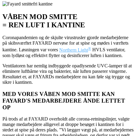
VÅBEN MOD SMITTE
= REN LUFT I KANTINE
Coronapandemien og de skjulte virustrusler gjorde medarbejderne
på skibsværftet FAYARD nervøse for at spise og mødes i værftets
®
kantine. Løsningen var vores
Northern Light
HVLS ventilator,
som lydløst og effektivt flytter og desinficerer luften i kantinen.
Ventilatoren har nemlig indbyggede opadlysende UVC-lamper til at
eliminere luftbårne vira og bakterier, når luften passerer vingerne.
Resultatet er, at FAYARDs medarbejdere nu kan føle sig trygge og
sikre i kantinen.
MED VORES VÅBEN MOD SMITTE KAN
FAYARD'S MEDARBEJDERE ÅNDE LETTET
OP
På trods af at FAYARD overholdt alle corona-retningslinjer, valgte
mange medarbejdere alligevel at droppe besøget i kantinen for i
stedet at spise på deres plads. ”Vi lægger vægt på, at medarbejdernes
pauser skal være et frirum fra arbejdspladsen, og derfor var vi nødt