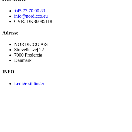
+45 73 70 90 83
info@nordicco.eu
CVR: DK36085118
Adresse
NORDICCO A/S
Strevelinsvej 22
7000 Fredercia
Danmark
INFO
Ledige stillinger
Salgs- og leveringsbetingelser
Cookie- og privatlivspolitik
MEDIER
Manualer & Guides
YouTube kanal