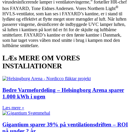
virusdesinficerende lamper i ventilatorvingerne,” fortæller HR-chef
®
hos FAYARD, Tone Eidnes Andersen. Vores Northern Light
HVLS-ventilator, som kan ses i FAYARD’s kantine, er i stand til
lydløst og effektivt at flytte meget store mængder af luft. Når luften
passerer vingerne, desinficerer de indbyggede UVC lamper luften,
så luften i kantinen på kort tid er fri for de skjulte og luftbårne
smittefarer. FAYARD’s kantine er den første kantine i Danmark,
som har taget vores våben mod smitte i brug i kampen mod den
luftbårne smittefare.
LÆs MERE OM VORES
INSTALlATIONER
Bedre Varmefordeling – Helsingborg Arena sparer
1.000 kWh i ugen
Læs mere »
Gigantium sparer 39% på ventilationsdriften – ROI
på under 2 år