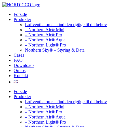
Videre
til
Forside
indhold
Produkter
Loftventilatorer – find den rigtige til dit behov
– Northern Air® Mini
– Northern Air® Pro
– Northern Air® Aqua
– Northern Light® Pro
Northern Sky® – Styring & Data
Cases
FAQ
Downloads
Om os
Kontakt
Forside
Produkter
Loftventilatorer – find den rigtige til dit behov
– Northern Air® Mini
– Northern Air® Pro
– Northern Air® Aqua
– Northern Light® Pro