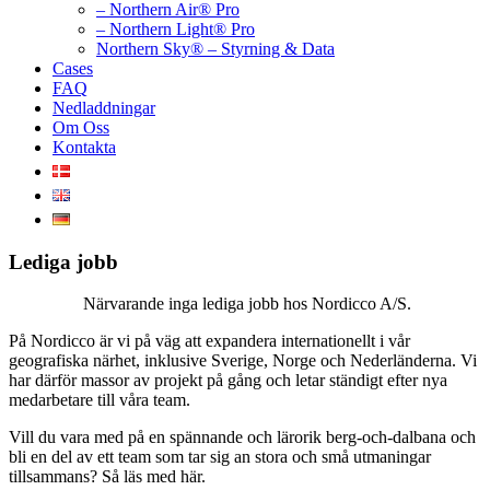
– Northern Air® Pro
– Northern Light® Pro
Northern Sky® – Styrning & Data
Cases
FAQ
Nedladdningar
Om Oss
Kontakta
Lediga jobb
Närvarande inga lediga jobb hos Nordicco A/S.
På Nordicco är vi på väg att expandera internationellt i vår
geografiska närhet, inklusive Sverige, Norge och Nederländerna. Vi
har därför massor av projekt på gång och letar ständigt efter nya
medarbetare till våra team.
Vill du vara med på en spännande och lärorik berg-och-dalbana och
bli en del av ett team som tar sig an stora och små utmaningar
tillsammans? Så läs med här.