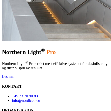
®
Northern Light
Pro
®
Northern Light
Pro er det mest effektive systemet for desinfisering
og distribusjon av ren luft.
Les mer
KONTAKT
+45 73 70 90 83
info@nordicco.eu
ORGANISASJON