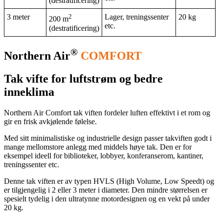
(destratificering)
3 meter
2
Lager, treningssenter
20 kg
200 m
etc.
(destratificering)
®
Northern Air
COMFORT
Tak vifte for luftstrøm og bedre
inneklima
Northern Air Comfort tak viften fordeler luften effektivt i et rom og
gir en frisk avkjølende følelse.
Med sitt minimalistiske og industrielle design passer takviften godt i
mange mellomstore anlegg med middels høye tak. Den er for
eksempel ideell for biblioteker, lobbyer, konferanserom, kantiner,
treningssenter etc.
Denne tak viften er av typen HVLS (High Volume, Low Speedt) og
er tilgjengelig i 2 eller 3 meter i diameter. Den mindre størrelsen er
spesielt tydelig i den ultratynne motordesignen og en vekt på under
20 kg.