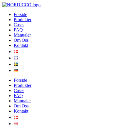
Skip
to
Forside
content
Produkter
Cases
FAQ
Manualer
Om Oss
Kontakt
Forside
Produkter
Cases
FAQ
Manualer
Om Oss
Kontakt