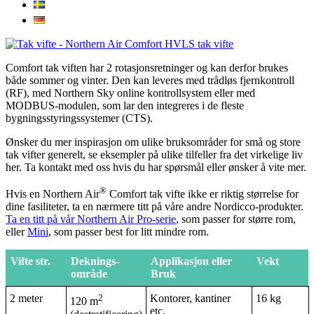
Comfort tak viften har 2 rotasjonsretninger og kan derfor brukes
både sommer og vinter. Den kan leveres med trådløs fjernkontroll
(RF), med Northern Sky online kontrollsystem eller med
MODBUS-modulen, som lar den integreres i de fleste
bygningsstyringssystemer (CTS).
Ønsker du mer inspirasjon om ulike bruksområder for små og store
tak vifter generelt, se eksempler på ulike tilfeller fra det virkelige liv
her. Ta kontakt med oss ​​hvis du har spørsmål eller ønsker å vite mer.
®
Hvis en Northern Air
Comfort tak vifte ikke er riktig størrelse for
dine fasiliteter, ta en nærmere titt på våre andre Nordicco-produkter.
Ta en titt på vår Northern Air Pro-serie
, som passer for større rom,
eller
Mini
, som passer best for litt mindre rom.
Vifte str.
Deknings-
Applikasjon eller
Vekt
område
Bruk
2 meter
2
Kontorer, kantiner
16 kg
120 m
etc.