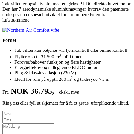
Tak viften er også utviklet med en girløs BLDC direktedrevet motor.
Den har 7 aerodynamiske aluminiumsvinger, hvorav den patenterte
endespissen er spesielt utviklet for å minimere lyden fra
luftstrømmene.
Fordel
Tak viften kan betjenes via fjernkontroll eller online kontroll
3
Flytter opp til 31.500 m
luft i timen
Forover/bakover funksjon og flere hastigheter
Energieffektiv og stillegående BLDC-motor
Plug & Play-installasjon (230 V)
2
Ideell for rom på opptil 200 m
og takhøyde > 3 m
NOK 36
.795,-
Fra
ekskl. mva
Ring oss eller fyll ut skjemaet for å få et gratis, uforpliktende tilbud.