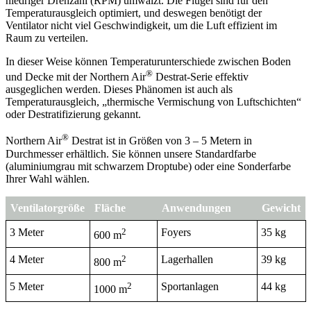
niedriger Drehzahl (RPM) umwälzt. Die Flügel sind für den
Temperaturausgleich optimiert, und deswegen benötigt der
Ventilator nicht viel Geschwindigkeit, um die Luft effizient im
Raum zu verteilen.
In dieser Weise können Temperaturunterschiede zwischen Boden
®
und Decke mit der Northern Air
Destrat-Serie effektiv
ausgeglichen werden. Dieses Phänomen ist auch als
Temperaturausgleich, „thermische Vermischung von Luftschichten“
oder Destratifizierung gekannt.
®
Northern Air
Destrat ist in Größen von 3 – 5 Metern in
Durchmesser erhältlich. Sie können unsere Standardfarbe
(aluminiumgrau mit schwarzem Droptube) oder eine Sonderfarbe
Ihrer Wahl wählen.
Ventilatorgröße
Fläche
Anwendungen
Gewicht
3 Meter
2
Foyers
35 kg
600 m
4 Meter
2
Lagerhallen
39 kg
800 m
5 Meter
2
Sportanlagen
44 kg
1000 m