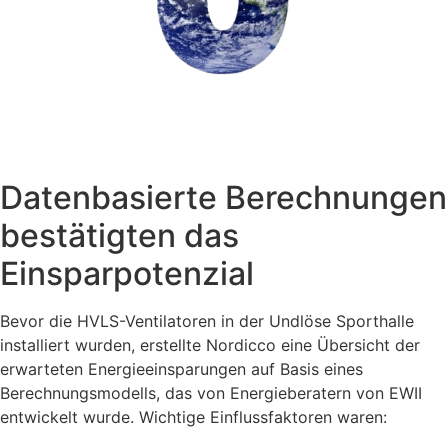
Quelle:
ASEW / Stadtwerke Norderstedt ‚Tips on energy
saving‘ (2022)
IEA (Internationale Energieagentur)
und
Bolius.dk
Datenbasierte Berechnungen
bestätigten das
Einsparpotenzial
Bevor die HVLS-Ventilatoren in der Undlöse Sporthalle
installiert wurden, erstellte Nordicco eine Übersicht der
erwarteten Energieeinsparungen auf Basis eines
Berechnungsmodells, das von Energieberatern von EWII
entwickelt wurde. Wichtige Einflussfaktoren waren: