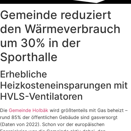
Gemeinde reduziert
den Wärmeverbrauch
um 30% in der
Sporthalle
Erhebliche
Heizkosteneinsparungen mit
HVLS-Ventilatoren
Die
Gemeinde Holbäk
wird größtenteils mit Gas beheizt –
rund 85% der öffentlichen Gebäude sind gasversorgt
(Daten von 2022). Schon vor der europäischen