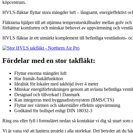
köpcentrum.
HVLS-fläktar flyttar stora mängder luft – långsamt, energieffektivt och
Fläktarna hjälper till att utjämna temperatur­skillnader mellan golv o
förbättrar komforten och minskar behovet av uppvärmning och ventila
HVLS fläktar är ett utmärkt komplement till befintliga ventilations- 
Fördelar med en stor takfläkt:
Flyttar enorma mängder luft
Har framåt-/bakåtfunktion
Idealisk för lokaler med takhöjd över 4 meter
Minskar energiförbrukningen genom att avlasta befintliga vent
Designad och tillverkad i Danmark
Kan integreras med byggnadsstyrsystem (BMS/CTS)
Flyttar ner värmen och säkerställer effektiv uppvärmning
Godkänd för bollspel enligt DIN 18032-3
Ring oss eller fyll i formuläret nedan så kontaktar vi dig så snart som
Vi är vana vid att hantera projekt i alla storlekar. Det betyder att du b