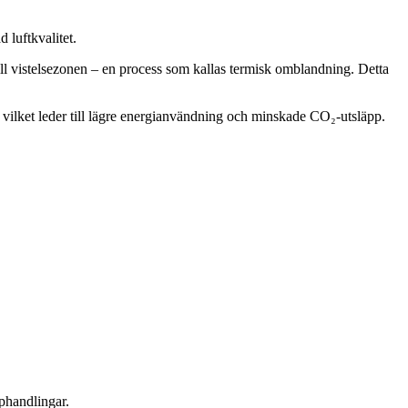
 luftkvalitet.
till vistelsezonen – en process som kallas termisk omblandning. Detta
 vilket leder till lägre energianvändning och minskade CO₂-utsläpp.
pphandlingar.