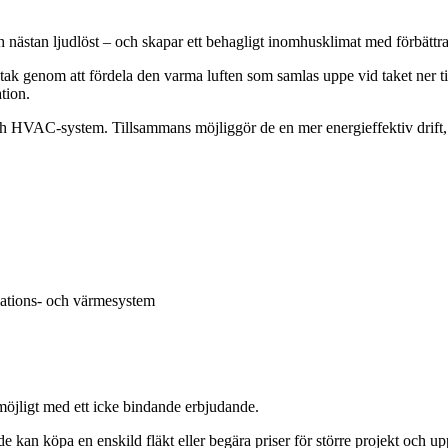
 nästan ljudlöst – och skapar ett behagligt inomhusklimat med förbättrad
ch tak genom att fördela den varma luften som samlas uppe vid taket ner 
tion.
och HVAC-system. Tillsammans möjliggör de en mer energieffektiv drift,
ilations- och värmesystem
 möjligt med ett icke bindande erbjudande.
åde kan köpa en enskild fläkt eller begära priser för större projekt och u