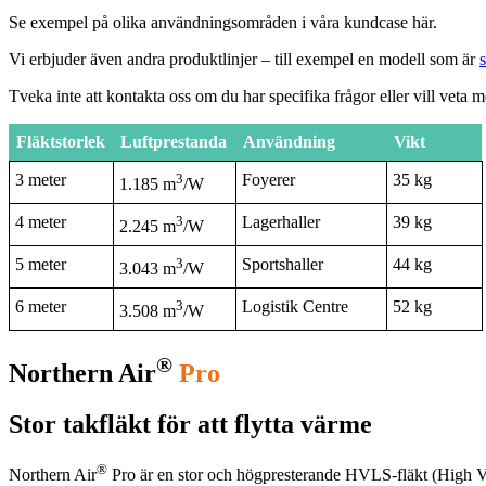
Se exempel på olika användningsområden i våra kundcase här.
Vi erbjuder även andra produktlinjer – till exempel en modell som är
s
Tveka inte att kontakta oss om du har specifika frågor eller vill veta 
Fläktstorlek
Luftprestanda
Användning
Vikt
3 meter
3
Foyerer
35 kg
1.185 m
/W
4 meter
3
Lagerhaller
39 kg
2.245 m
/W
5 meter
3
Sportshaller
44 kg
3.043 m
/W
6 meter
3
Logistik Centre
52 kg
3.508 m
/W
®
Northern Air
Pro
Stor takfläkt för att flytta värme
®
Northern Air
Pro är en stor och högpresterande HVLS-fläkt (High Vol