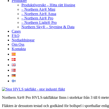
Produkter
Produktöversikt – Hitta rätt lösning
– Northern Air® Mini
– Northern Air® Aqua
– Northern Air® Pro
– Northern Light® Pro
Northern Sky® – Styrning & Data
Cases
FAQ
Nedladdningar
Om Oss
Kontakta
Northern Air® Pro HVLS-takfläktar finns i storlekar från 3 till 6 mete
Fläkten är dessutom testad och godkänd för bollspel i sporthallar enl