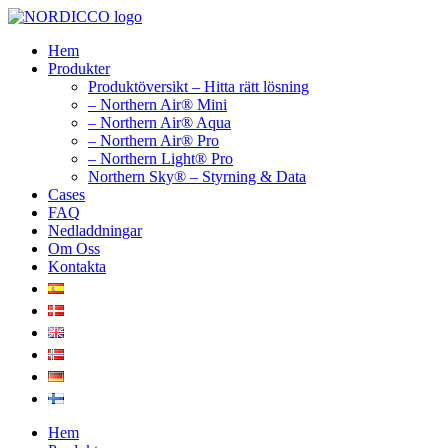
Hoppa
till
Hem
innehåll
Produkter
Produktöversikt – Hitta rätt lösning
– Northern Air® Mini
– Northern Air® Aqua
– Northern Air® Pro
– Northern Light® Pro
Northern Sky® – Styrning & Data
Cases
FAQ
Nedladdningar
Om Oss
Kontakta
Hem