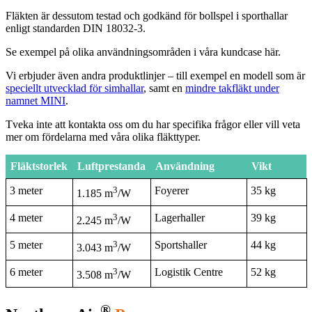
Fläkten är dessutom testad och godkänd för bollspel i sporthallar
enligt standarden DIN 18032-3.
Se exempel på olika användningsområden i våra kundcase här.
Vi erbjuder även andra produktlinjer – till exempel en modell som är
speciellt utvecklad för simhallar
, samt en
mindre takfläkt under
namnet MINI
.
Tveka inte att kontakta oss om du har specifika frågor eller vill veta
mer om fördelarna med våra olika fläkttyper.
Fläktstorlek
Luftprestanda
Användning
Vikt
3 meter
3
Foyerer
35 kg
1.185 m
/W
4 meter
3
Lagerhaller
39 kg
2.245 m
/W
5 meter
3
Sportshaller
44 kg
3.043 m
/W
6 meter
3
Logistik Centre
52 kg
3.508 m
/W
®