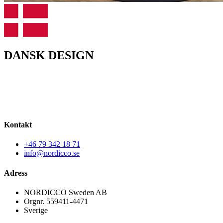
DANSK DESIGN
®
De stora takfläktar från NORDICCO
(HVLS-fläktarna) är alla
designade och producerade i Danmark. De är designade och
anpassade till den nordeuropeiska konsumentens krav på design,
kvalitet och effektivitet.
Kontakt
+46 79 342 18 71
info@nordicco.se
Adress
NORDICCO Sweden AB
Orgnr. 559411-4471
Sverige