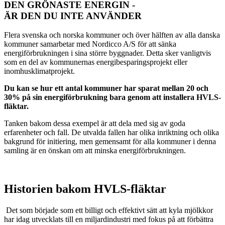
DEN GRÖNASTE ENERGIN -
ÄR DEN DU INTE ANVÄNDER
Flera svenska och norska kommuner och över hälften av alla danska
kommuner samarbetar med Nordicco A/S för att sänka
energiförbrukningen i sina större byggnader. Detta sker vanligtvis
som en del av kommunernas energibesparingsprojekt eller
inomhusklimatprojekt.
Du kan se hur ett antal kommuner har sparat mellan 20 och
30% på sin energiförbrukning bara genom att installera HVLS-
fläktar.
Tanken bakom dessa exempel är att dela med sig av goda
erfarenheter och fall. De utvalda fallen har olika inriktning och olika
bakgrund för initiering, men gemensamt för alla kommuner i denna
samling är en önskan om att minska energiförbrukningen.
LÄS SAMLINGEN HÄR
.
Historien bakom HVLS-fläktar
Det som började som ett billigt och effektivt sätt att kyla mjölkkor
har idag utvecklats till en miljardindustri med fokus på att förbättra