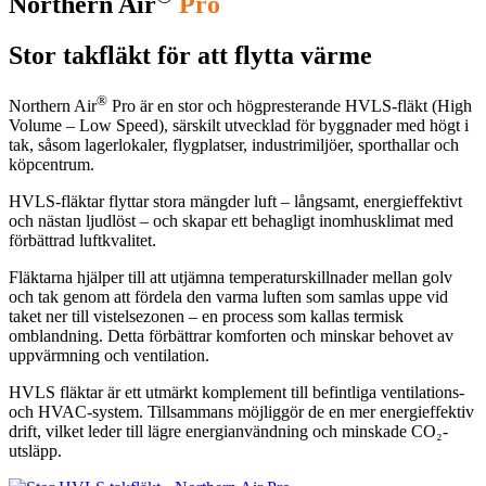
Northern Air
Pro
Stor takfläkt för att flytta värme
®
Northern Air
Pro är en stor och högpresterande HVLS-fläkt (High
Volume – Low Speed), särskilt utvecklad för byggnader med högt i
tak, såsom lagerlokaler, flygplatser, industrimiljöer, sporthallar och
köpcentrum.
HVLS-fläktar flyttar stora mängder luft – långsamt, energieffektivt
och nästan ljudlöst – och skapar ett behagligt inomhusklimat med
förbättrad luftkvalitet.
Fläktarna hjälper till att utjämna temperatur­skillnader mellan golv
och tak genom att fördela den varma luften som samlas uppe vid
taket ner till vistelsezonen – en process som kallas termisk
omblandning. Detta förbättrar komforten och minskar behovet av
uppvärmning och ventilation.
HVLS fläktar är ett utmärkt komplement till befintliga ventilations-
och HVAC-system. Tillsammans möjliggör de en mer energieffektiv
drift, vilket leder till lägre energianvändning och minskade CO₂-
utsläpp.