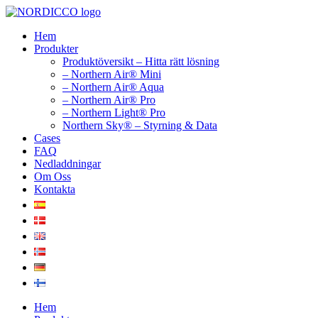
Hoppa
till
Hem
innehåll
Produkter
Produktöversikt – Hitta rätt lösning
– Northern Air® Mini
– Northern Air® Aqua
– Northern Air® Pro
– Northern Light® Pro
Northern Sky® – Styrning & Data
Cases
FAQ
Nedladdningar
Om Oss
Kontakta
Hem