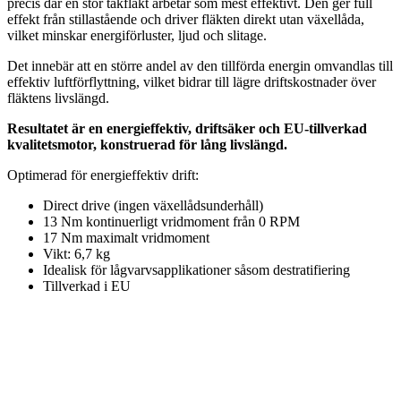
precis där en stor takfläkt arbetar som mest effektivt. Den ger full
effekt från stillastående och driver fläkten direkt utan växellåda,
vilket minskar energiförluster, ljud och slitage.
Det innebär att en större andel av den tillförda energin omvandlas till
effektiv luftförflyttning, vilket bidrar till lägre driftskostnader över
fläktens livslängd.
Resultatet är en energieffektiv, driftsäker och EU-tillverkad
kvalitetsmotor, konstruerad för lång livslängd.
Optimerad för energieffektiv drift:
Direct drive (ingen växellådsunderhåll)
13 Nm kontinuerligt vridmoment från 0 RPM
17 Nm maximalt vridmoment
Vikt: 6,7 kg
Idealisk för lågvarvsapplikationer såsom destratifiering
Tillverkad i EU