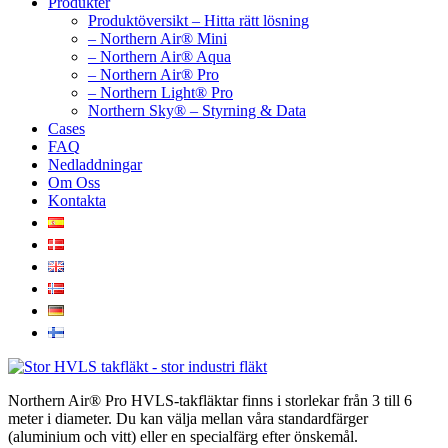
Produkter
Produktöversikt – Hitta rätt lösning
– Northern Air® Mini
– Northern Air® Aqua
– Northern Air® Pro
– Northern Light® Pro
Northern Sky® – Styrning & Data
Cases
FAQ
Nedladdningar
Om Oss
Kontakta
Northern Air® Pro HVLS-takfläktar finns i storlekar från 3 till 6
meter i diameter. Du kan välja mellan våra standardfärger
(aluminium och vitt) eller en specialfärg efter önskemål.