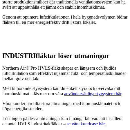
större produktionsmiljöer där traditionella ventilationssystem kan ha
svårt att upprätthålla ett jämnt och stabilt inomhusklimat.
Genom att optimera luftcirkulationen i hela byggnadsvolymen bidrar
fläkten till en mer energieffektiv drift i stora lokaler.
Energibesparingar, CO₂-reduktioner &
bättre inomhusklimat
INDUSTRIfläktar löser utmaningar
Northern Air® Pro HVLS-fläkt skapar en långsam och ljudlös
luftcirkulation som effektivt utjämnar fukt- och temperaturskillnader
mellan golv och tak.
Med tillhörande styrsystem kan du enkelt styra och övervaka ditt
inomhusklimat – läs mer om våra
användarvänliga styrsystem här
.
Våra kunder har ofta stora utmaningar med inomhusklimatet och
höga energikostnader.
Lösningen på dessa utmaningar kan i många fall vara att installera
ett antal HVLS industritakfläktar –
se våra kundcase här.