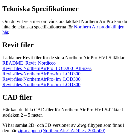
Tekniska Specifikationer
Om du vill veta mer om vår stora takfläkt Northern Air Pro kan du
hitta de tekniska specifikationerna för
Northern Air produktlinjen
här
.
Revit filer
Ladda ner Revit filer for de stora Northern Air Pro HVLS fläktar:
README_Revit_Nordicco
Revit-files-NorthernAirPro_LOD200_AllSizes
,
Revit-files-NorthernAirPro-3m_LOD300
,
Revit-files-NorthernAirPro-4m_LOD300
,
Revit-files-NorthernAirPro-5m_LOD300
CAD filer
Här kan du hitta CAD-filer för Northern Air Pro HVLS-fläktar i
storleken 2 – 5 meter.
Vi har samlat 2D- och 3D-versioner av .dwg-filtypen som finns i
den här
zip-mappen (NorthernAir-CADfiles_200-500)
.