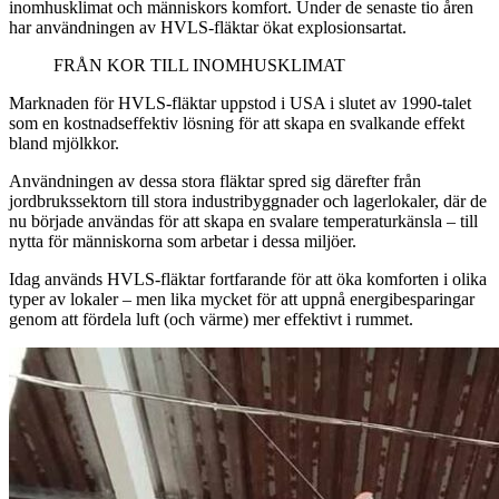
inomhusklimat och människors komfort. Under de senaste tio åren
har användningen av HVLS-fläktar ökat explosionsartat.
FRÅN KOR TILL INOMHUSKLIMAT
Marknaden för HVLS-fläktar uppstod i USA i slutet av 1990-talet
som en kostnadseffektiv lösning för att skapa en svalkande effekt
bland mjölkkor.
Användningen av dessa stora fläktar spred sig därefter från
jordbrukssektorn till stora industribyggnader och lagerlokaler, där de
nu började användas för att skapa en svalare temperaturkänsla – till
nytta för människorna som arbetar i dessa miljöer.
Idag används HVLS-fläktar fortfarande för att öka komforten i olika
typer av lokaler – men lika mycket för att uppnå energibesparingar
genom att fördela luft (och värme) mer effektivt i rummet.